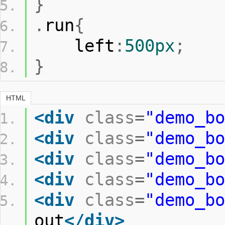
}
.
run
{
    left
:
500px
;
}
HTML
<div
class
=
"demo_bo
<div
class
=
"demo_bo
<div
class
=
"demo_bo
<div
class
=
"demo_bo
<div
class
=
"demo_bo
out
</div>