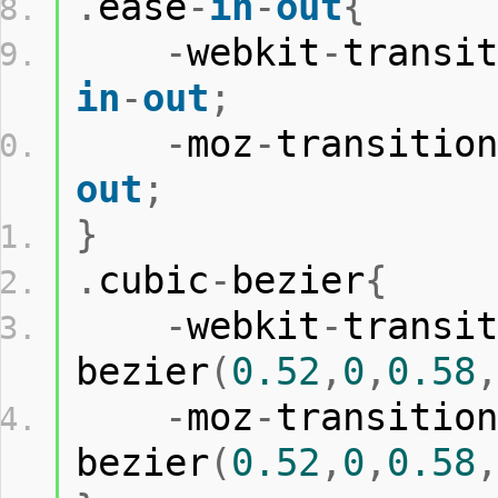
.
ease
-
in
-
out
{
-
webkit
-
transit
in
-
out
;
-
moz
-
transition
out
;
}
.
cubic
-
bezier
{
-
webkit
-
transit
bezier
(
0.52
,
0
,
0.58
,
-
moz
-
transition
bezier
(
0.52
,
0
,
0.58
,