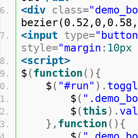
<div
class
=
"demo_bo
bezier(0.52,0,0.58,
<input
type
=
"button
style
=
"
margin
:
10px
<script>
$
(
function
(){
    $
(
"#run"
).
toggl
        $
(
".demo_bo
        $
(
this
).
val
},
function
(){
        $
(
".demo_bo