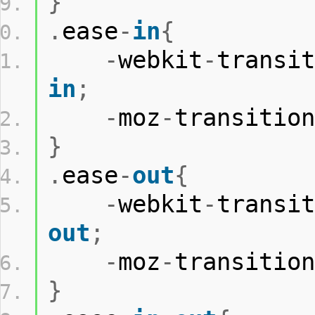
}
.
ease
-
in
{
-
webkit
-
transit
in
;
-
moz
-
transition
}
.
ease
-
out
{
-
webkit
-
transit
out
;
-
moz
-
transition
}