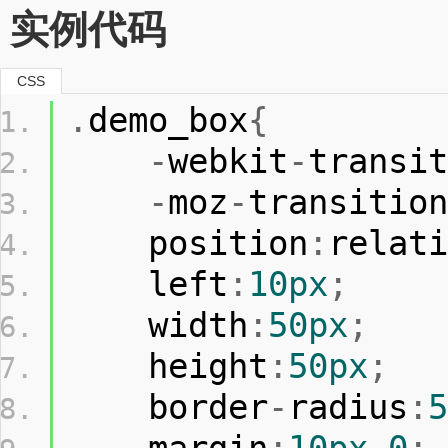
实例代码
CSS
.
demo_box
{
-
webkit
-
transit
-
moz
-
transition
    position
:
relati
    left
:
10px
;
    width
:
50px
;
    height
:
50px
;
    border
-
radius
:
5