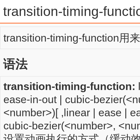
transition-timing-functi
transition-timing-fun
语法
transition-timing-function:
l
ease-in-out | cubic-bezier(
<number>)[ ,linear | ease | ea
cubic-bezier(<number>, <nu
设置动画执行的方式（缓动