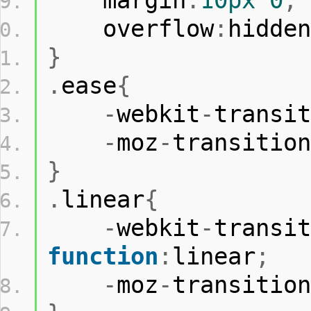
    margin
:
10px
0
;
    overflow
:
hidden
}
.
ease
{
-
webkit
-
transit
-
moz
-
transition
}
.
linear
{
-
webkit
-
transit
function
:
linear
;
-
moz
-
transition