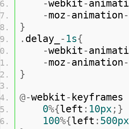
-
webkit
-
animati
-
moz
-
animation
-
}
.
delay_
-
1s
{
-
webkit
-
animati
-
moz
-
animation
-
}
@-
webkit
-
keyframes 
0
%{
left
:
10px
;}
100
%{
left
:
500px