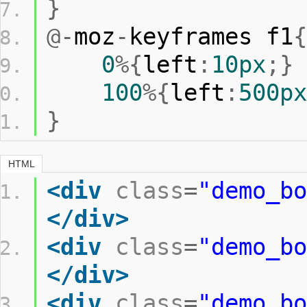
}
@-
moz
-
keyframes f1
{
0
%{
left
:
10px
;}
100
%{
left
:
500px
}
HTML
<div
class
=
"demo_bo
</div>
<div
class
=
"demo_bo
</div>
<div
class
=
"demo_bo