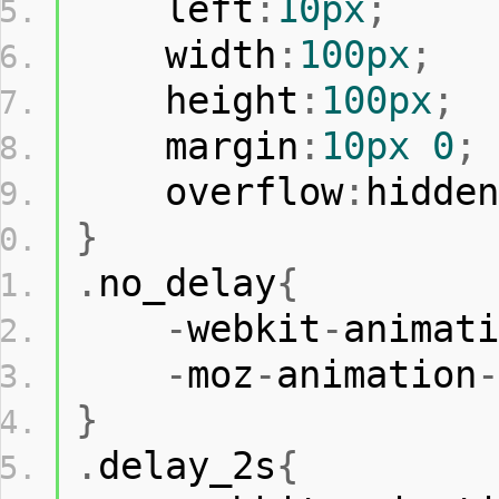
    left
:
10px
;
    width
:
100px
;
    height
:
100px
;
    margin
:
10px
0
;
    overflow
:
hidden
}
.
no_delay
{
-
webkit
-
animati
-
moz
-
animation
-
}
.
delay_2s
{